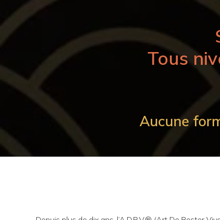
Tous niv
Aucune form
Depuis plus de dix ans, l’A.D.R.V.® (Art De Rester Viv