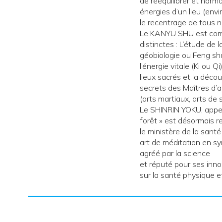
de rééquilibrer et harmo
énergies d’un lieu (env
le recentrage de tous n
Le KANYU SHU est com
distinctes : L’étude de l
géobiologie ou Feng shu
l’énergie vitale (Ki ou Qi
lieux sacrés et la déc
secrets des Maîtres d’
(arts martiaux, arts de 
Le SHINRIN YOKU, appel
forêt » est désormais
le ministère de la santé
art de méditation en sy
agréé par la science
et réputé pour ses inn
sur la santé physique e