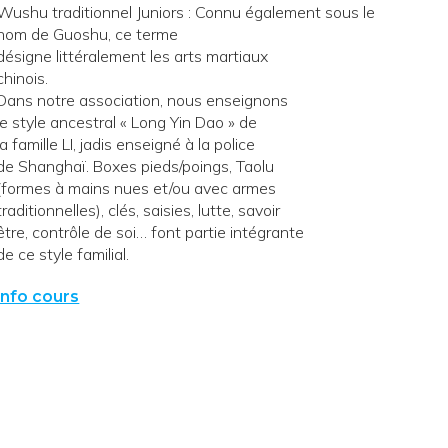
Wushu traditionnel Juniors : Connu également sous le
nom de Guoshu, ce terme
désigne littéralement les arts martiaux
chinois.
Dans notre association, nous enseignons
le style ancestral « Long Yin Dao » de
la famille LI, jadis enseigné à la police
de Shanghaï. Boxes pieds/poings, Taolu
(formes à mains nues et/ou avec armes
traditionnelles), clés, saisies, lutte, savoir
être, contrôle de soi… font partie intégrante
de ce style familial.
info cours