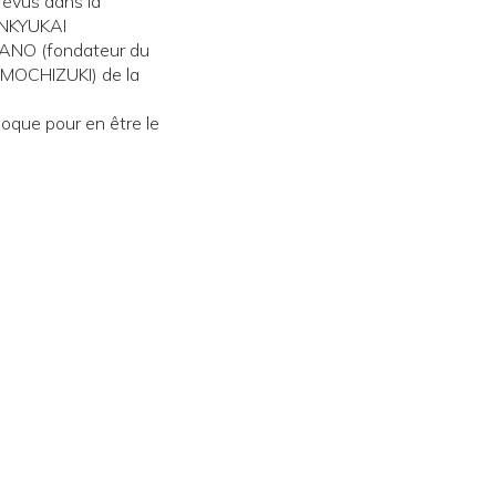
révus dans la
ENKYUKAI
KANO (fondateur du
u MOCHIZUKI) de la
époque pour en être le