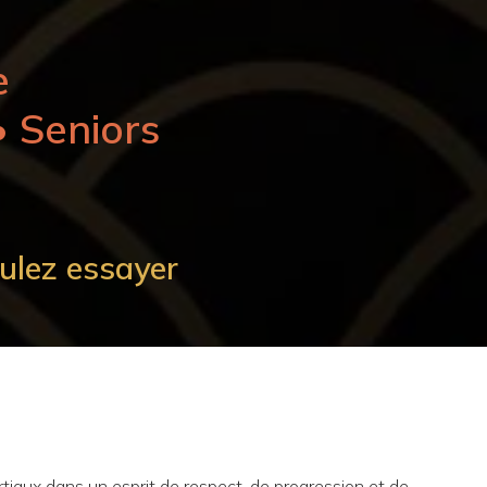
e
• Seniors
ulez essayer
artiaux dans un esprit de respect, de progression et de