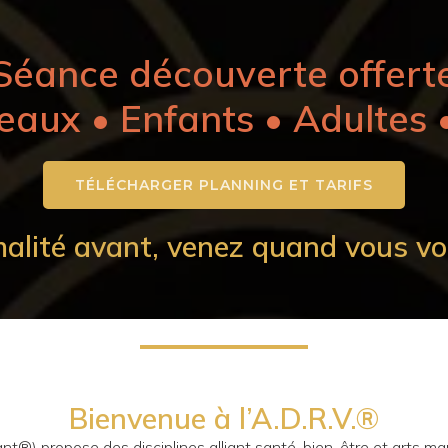
Séance découverte offert
eaux • Enfants • Adultes 
TÉLÉCHARGER PLANNING ET TARIFS
alité avant, venez quand vous vo
Bienvenue à l’A.D.R.V.®
ant®) propose des disciplines alliant santé, bien-être et arts m