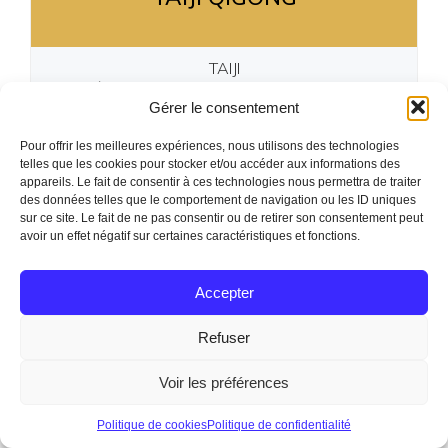
TAIJI
RÉGULIER : 222€ Licence FFSPT Incluse
Gérer le consentement
RETRAITÉ/SANS EMPLOI : 192€ Licence FFK Incluse
HANDICAP : 182€ Licence FFK Incluse
Pour offrir les meilleures expériences, nous utilisons des technologies
FAMILLE : 136€ Par Personne + 36€
telles que les cookies pour stocker et/ou accéder aux informations des
1 Seule licence Fédérale par famille
appareils. Le fait de consentir à ces technologies nous permettra de traiter
(au moins 1 adulte et 1 enfant de moins de 18 ans)
des données telles que le comportement de navigation ou les ID uniques
sur ce site. Le fait de ne pas consentir ou de retirer son consentement peut
avoir un effet négatif sur certaines caractéristiques et fonctions.
–
Accepter
Téléchargez
Refuser
Voir les préférences
KRAV MAGA MIXTE
Politique de cookies
Politique de confidentialité