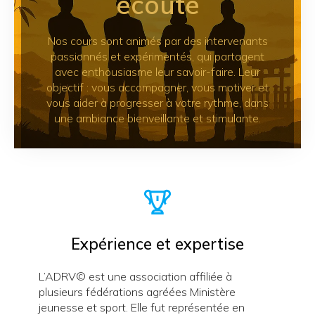
écoute
Nos cours sont animés par des intervenants
passionnés et expérimentés, qui partagent
avec enthousiasme leur savoir-faire. Leur
objectif : vous accompagner, vous motiver et
vous aider à progresser à votre rythme, dans
une ambiance bienveillante et stimulante.
Expérience et expertise
L’ADRV©️ est une association affiliée à
plusieurs fédérations agréées Ministère
jeunesse et sport. Elle fut représentée en