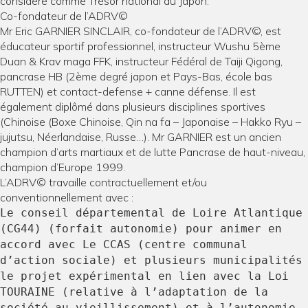
considéré comme Trésor national au Japon.
Co-fondateur de l’ADRV©
Mr Eric GARNIER SINCLAIR, co-fondateur de l’ADRV©, est
éducateur sportif professionnel, instructeur Wushu 5ème
Duan & Krav maga FFK, instructeur Fédéral de Taiji Qigong,
pancrase HB (2ème degré japon et Pays-Bas, école bas
RUTTEN) et contact-defense + canne défense. Il est
également diplômé dans plusieurs disciplines sportives
(Chinoise (Boxe Chinoise, Qin na fa – Japonaise – Hakko Ryu –
jujutsu, Néerlandaise, Russe…). Mr GARNIER est un ancien
champion d’arts martiaux et de lutte Pancrase de haut-niveau,
champion d’Europe 1999.
L’ADRV© travaille contractuellement et/ou
conventionnellement avec :
Le conseil départemental de Loire Atlantique
(CG44) (forfait autonomie) pour animer en
accord avec Le CCAS (centre communal
d’action sociale) et plusieurs municipalités
le projet expérimental en lien avec la Loi
TOURAINE (relative à l’adaptation de la
société au vieillissement) et à l’autonomie