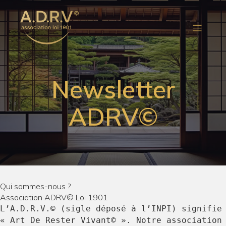
Newsletter
ADRV©
Qui sommes-nous ?
Association ADRV© Loi 1901
L’A.D.R.V.© (sigle déposé à l’INPI) signifie
« Art De Rester Vivant© ». Notre association