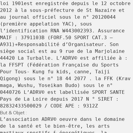
loi 1901est enregistrée depuis le 12 octobre
2012 à la sous-préfecture de St Nazaire et
au journal officiel sous le n° 20120044
(première appelation YAC), sous
l’identification RNA W443002393. Assurance
MAIF : 3791103B (FORF.50 SPORT CAT.3 –
A931)+Responsabilité d’Organisateur. Son
siège social est au 9 rue de la Marjolaine
44420 La Turballe. L’ADRV© est affiliée à :
la FFSPT (Fédération Française du Sports
Pour Tous- Kung fu kids, canne, Taiji
Qigong) sous le n° 18 44 2077 . la FFK (Krav
maga, Wushu, Yoseikan Budo) sous le n°
0440726 L’ADRV© est labellisée SPORT SANTE
Pays de La Loire depuis 2017 N ° SIRET :
82832433500029 / CODE APE : 9312Z
But & Objet :
L’association ADRV© oeuvre dans le domaine
de la santé et le bien-être, les arts
martiaux sportifs & énergétiques, la