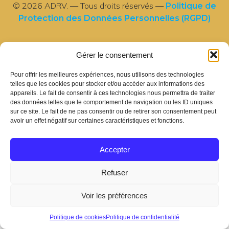
© 2026 ADRV. — Tous droits réservés —
Politique de
Protection des Données Personnelles (RGPD)
Gérer le consentement
Accueil
Pour offrir les meilleures expériences, nous utilisons des technologies
Contact
telles que les cookies pour stocker et/ou accéder aux informations des
appareils. Le fait de consentir à ces technologies nous permettra de traiter
des données telles que le comportement de navigation ou les ID uniques
Association loi 1901 •
sur ce site. Le fait de ne pas consentir ou de retirer son consentement peut
avoir un effet négatif sur certaines caractéristiques et fonctions.
RNA W443002393
Accepter
Mentions légales
Refuser
Politique de confidentialité
Voir les préférences
Politique de cookies
Politique de cookies
Politique de confidentialité